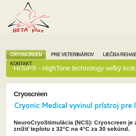
CRYOSCREEN
PRE VETERINÁROV
LIEČBA REHAB
KONTAKT
HiToP® - HighTone technology veľký krok v
Cryoscreen
Cryonic Medical vyvinul prístroj pre
NeuroCryoStimulácia (NCS)
: Cryoscreen je
znížiť teplotu z 32°C na 4°C za 30 sekúnd.