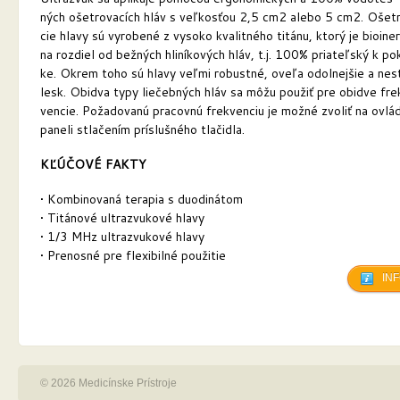
ných ošetrovacích hláv s veľkosťou 2,5 cm2 alebo 5 cm2. Ošet
cie hlavy sú vyrobené z vysoko kvalitného titánu, ktorý je bioine
na rozdiel od bežných hliníkových hláv, t.j. 100% priateľský k p
ke. Okrem toho sú hlavy veľmi robustné, oveľa odolnejšie a nest
lesk. Obidva typy liečebných hláv sa môžu použiť pre obidve fre
vencie. Požadovanú pracovnú frekvenciu je možné zvoliť na ovl
paneli stlačením príslušného tlačidla.
KĽÚČOVÉ FAKTY
• Kombinovaná terapia s duodinátom
• Titánové ultrazvukové hlavy
• 1/3 MHz ultrazvukové hlavy
• Prenosné pre flexibilné použitie
IN
© 2026 Medicínske Prístroje