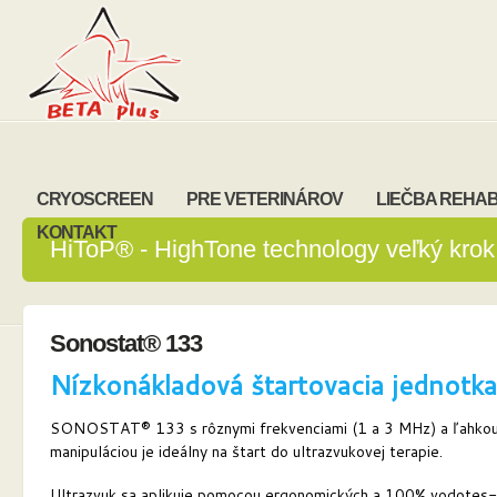
CRYOSCREEN
PRE VETERINÁROV
LIEČBA REHAB
KONTAKT
HiToP® - HighTone technology veľký krok v
Sonostat® 133
Nízkonákladová štartovacia jednotka
SONOSTAT® 133 s rôznymi frekvenciami (1 a 3 MHz) a ľahko
manipuláciou je ideálny na štart do ultrazvukovej terapie.
Ultrazvuk sa aplikuje pomocou ergonomických a 100% vodotes-