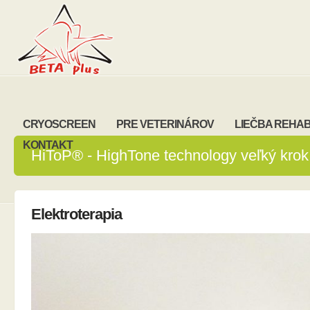
CRYOSCREEN
PRE VETERINÁROV
LIEČBA REHAB
KONTAKT
HiToP® - HighTone technology veľký krok v
Elektroterapia