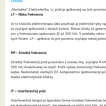
Úvod
„Normálna“ Elektroliečba, t.j. prúd je aplikovaný na telo prost
LF – Nízka frekvencia
Je to klasická elektroterapia (akú používajú aj elektrické ryby ra
sú zvyčajne aplikované v oblasti bolesti. Rôzne účinky sú gener
zov a frekvenciami opakovania (0 až 200 Hz). V priebehu rokov 
nych foriem. LF – aplikácie sú pre pacienta zvyčajne menej poho
MF- Stredná frekvencia
Stredný frekvenčný prúd pozostáva z nosnej vlny, zvyčajne 4 kHz
200 Hz) modulovanej na nosiči. Kvôli vyššej (nosičovej) frekven
nejšie. Nedostatok všetkých DC komponentov (jednosmerný prúd 
žiadne elektrolytické efekty.
IF – Interferenčný prúd
Interferenčná terapia je špeciálna forma strednej frekvenčnej ter
nie je modulovaná na nosiči, ale generuje sa vnútri tela tým, že